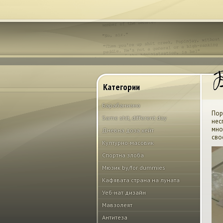
Б
Категории
Барабанизмо
Пор
Same shit, different day
нес
мно
Дневна доза хейт
сво
Културно-масовик
Спортна злоба
Мюзик by/for dummies
Кафявата страна на луната
Уеб-нат дизайн
Мавзолеят
Антитеза