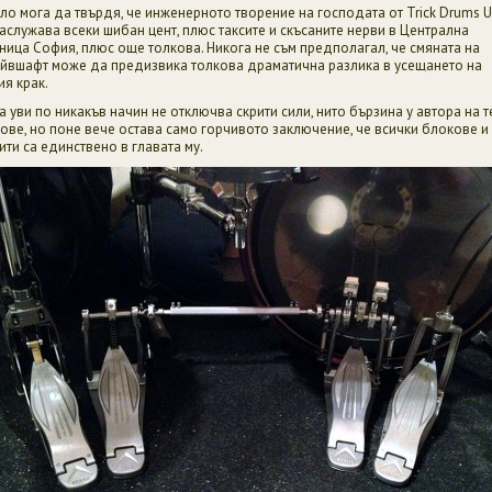
ло мога да твърдя, че инженерното творение на господата от Trick Drums 
заслужава всеки шибан цент, плюс таксите и скъсаните нерви в Централна
ница София, плюс още толкова. Никога не съм предполагал, че смяната на
йвшафт може да предизвика толкова драматична разлика в усещането на
ия крак.
а уви по никакъв начин не отключва скрити сили, нито бързина у автора на т
ове, но поне вече остава само горчивото заключение, че всички блокове и
ити са единствено в главата му.