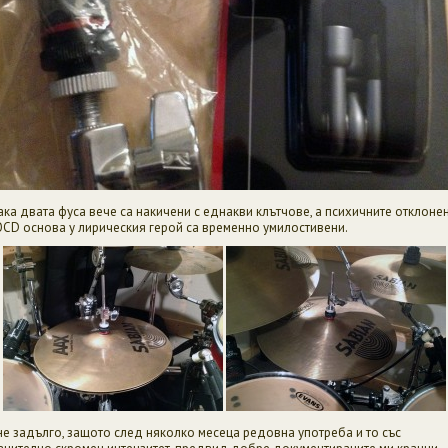
ака двата фуса вече са накичени с еднакви клътчове, а психичните отклоне
OCD основа у лирическия герой са временно умилостивени.
не задълго, защото след няколко месеца редовна употреба и то със