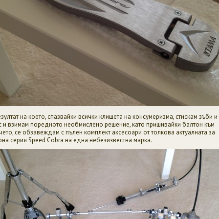
езултат на което, спазвайки всички клишета на консумеризма, стискам зъби и
с и взимам поредното необмислено решение, като пришивайки балтон към
чето, се обзавеждам с пълен комплект аксесоари от толкова актуалната за
она серия Speed Cobra на една небезизвестна марка.