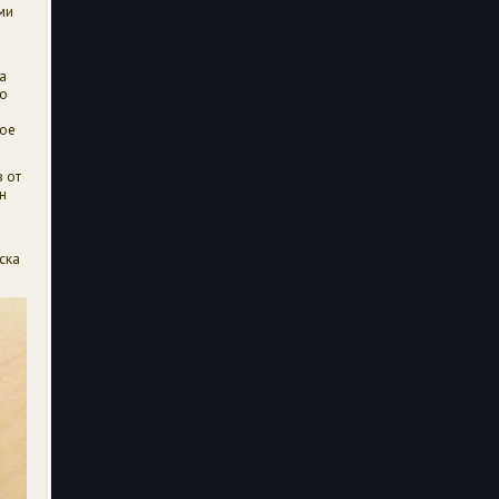
ми
а
но
мое
 от
н
ска