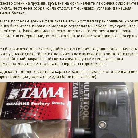
жество смени на пружини, връщане на оригиналните, пак смяна с любимите 
vy duty, местене на кобра койла отдолу и т.н., някакси успявам да нацеля
емлив баланс.
тият и последен член на фамилията е всъщност дегизиран пришълец - новат
пенка бива имплантирана на морално остарелия ми кабелен фус сравнител
проблемно. Някои минимални несъответствия в геометрията ще наложат
ълнителни интервенции, но това отдавна не плаши закоравелия шлосер в 
е.
ен безсмислено дългия шиш, който ловко сменям с отдавна отрязания такъв
рия фус, наследникът блести с наличието на изключително хитро конструира
тч, в който най-накрая някой светъл азиатски ум се е сетил да сложи
стмасово уплътнение в зоната на опиране на горния капак.
ади което отново кредитната карта се разпъва с пукане и от далечната нем
арна провинция долита още един брой (плюс екстри):