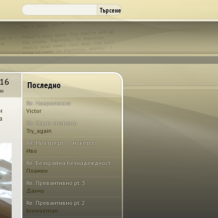
Търсене
Search
form
016
Последно
мо
Re: Навременно
и
Victor
а
Re: Скъпи спомени
Try_again
Re: Mini me pt. 7 - мокетът
Иво
Re: Безкрайна безнадеждност
Пламен
Re: Превантивно pt. 3
Данчо
Re: Превантивно pt. 2
browseman