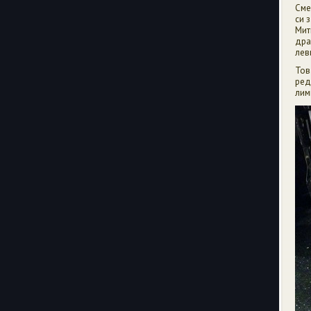
Сме
си 
Мит
дра
лев
Тов
ред
лим