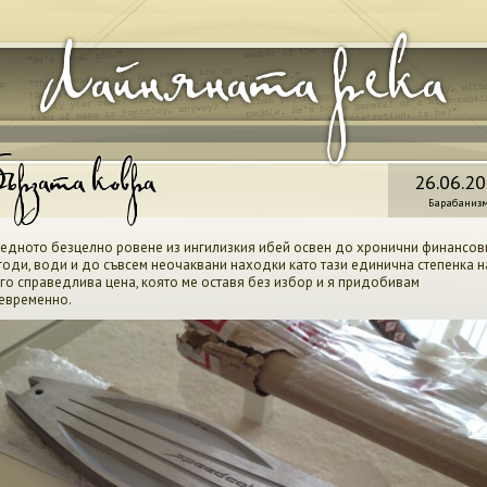
Лайняната река
ързата ковра
26.06.2
Барабаниз
едното безцелно ровене из ингилизкия ибей освен до хронични финансов
годи, води и до съвсем неочаквани находки като тази единична степенка н
го справедлива цена, която ме оставя без избор и я придобивам
евременно.