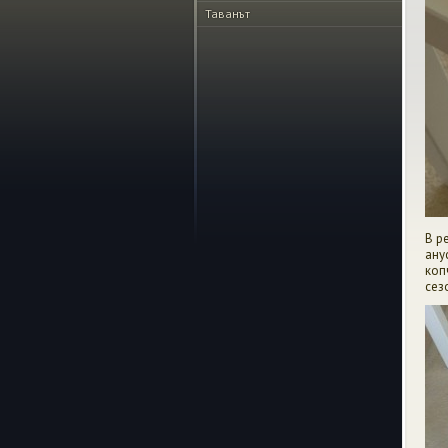
Таванът
В р
ану
коп
сез