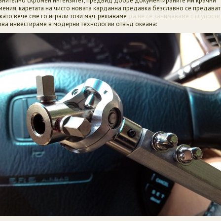
внително скромен интензитет, предвид добре документираните ми крачни
мения, каретата на чисто новата карданна предавка безславно се предават
 като вече сме го играли този мач, решаваме
да не се занимаваме с глупости
ова инвестираме в модерни технологии отвъд океана: