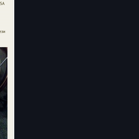
USA
ези