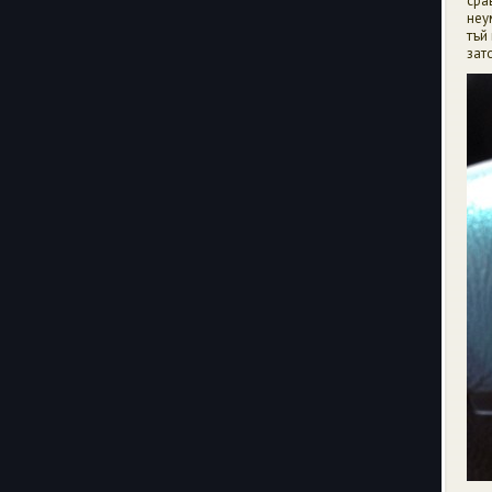
сра
неу
тъй
зат