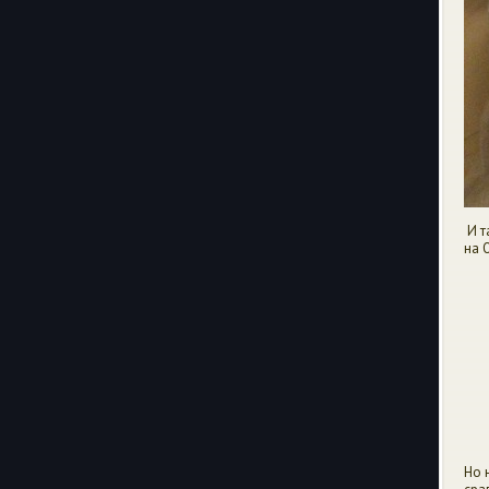
И т
на 
Но 