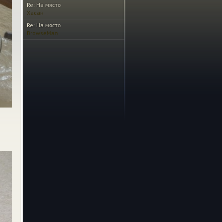
Re: На място
Хасан
Re: На място
BrowseMan