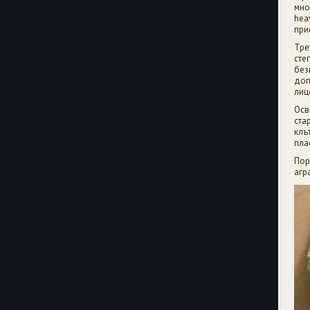
мно
hea
при
Тре
сте
без
доп
лиц
Осв
ста
клъ
пла
Пор
агр