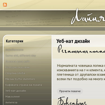
Лайня
Уеб-нат дизайн
Категории
Регионална пол
Барабанизмо
Pages
Same shit, different day
Дневна доза хейт
Нормалната човешка логика п
Културно-масовик
изискванията на г-н клиента,
Спортна злоба
плетеница от друпалски взаи
всеки път подобно на много к
Мюзик by/for dummies
Кафявата страна на луната
Уеб-нат дизайн
Прочети повече
Мавзолеят
Боксиране
Антитеза