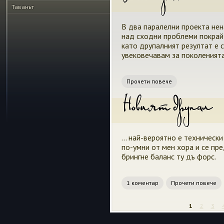
Таванът
В два паралелни проекта нен
над сходни проблеми покрай 
като друпалният резултат е 
увековечавам за поколенията
Прочети повече
Новият друпал
... най-вероятно е техническ
по-умни от мен хора и се пре
брингне баланс ту дъ форс.
1 коментар
Прочети повече
1
2
3